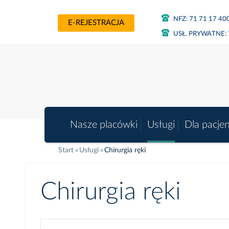
NFZ:
71 71 17 40
E-REJESTRACJA
USŁ. PRYWATNE:
Nasze placówki
Usługi
Dla pacje
Start
Usługi
Chirurgia ręki
Chirurgia ręki