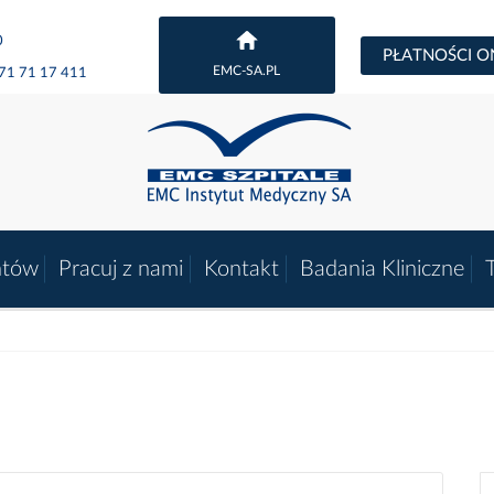
0
PŁATNOŚCI O
EMC-SA.PL
71 71 17 411
ntów
Pracuj z nami
Kontakt
Badania Kliniczne