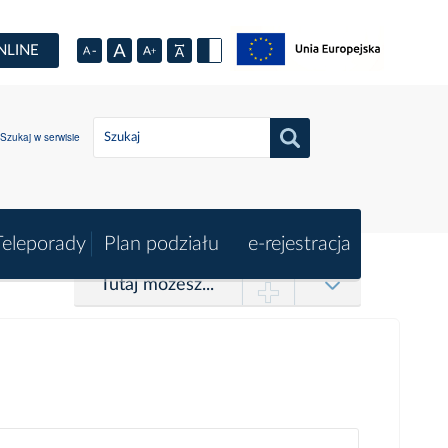
NLINE
Szukaj w serwisie
Teleporady
Plan podziału
e-rejestracja
Tutaj możesz...