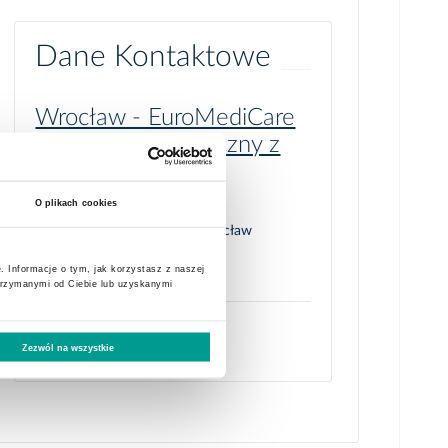
Dane Kontaktowe
Wrocław - EuroMediCare
Szpital Specjalistyczny z
Przychodnią
O plikach cookies
ul. Pilczycka 144 , 54-144 Wrocław
tel.: 71 71 17 400
. Informacje o tym, jak korzystasz z naszej
e-mail:
wroclaw@emc-sa.pl
trzymanymi od Ciebie lub uzyskanymi
STRONA PLACÓWKI
Zezwól na wszystkie