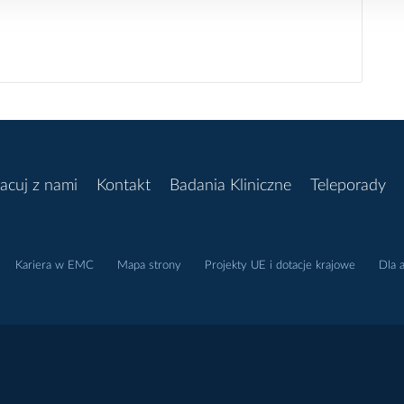
acuj z nami
Kontakt
Badania Kliniczne
Teleporady
Kariera w EMC
Mapa strony
Projekty UE i dotacje krajowe
Dla 