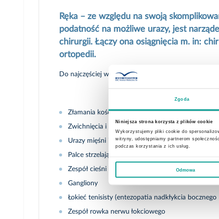
Ręka – ze względu na swoją skomplikowa
podatność na możliwe urazy, jest narząd
chirurgii. Łączy ona osiągnięcia m. in: chi
ortopedii.
Do najczęściej występujących urazów ręki można zali
Zgoda
Złamania kości śródręcza i paliczków palców
Niniejsza strona korzysta z plików cookie
Zwichnięcia i urazy więzadłowe stawów międzypal
Wykorzystujemy pliki cookie do spersonalizow
witryny, udostępniamy partnerom społecznoś
Urazy mięśni i ścięgien w obrębie kończyn górnyc
podczas korzystania z ich usług.
Palce strzelające
Zespół cieśni nadgarstka
Odmowa
Gangliony
Łokieć tenisisty (entezopatia nadkłykcia bocznego
Zespół rowka nerwu łokciowego