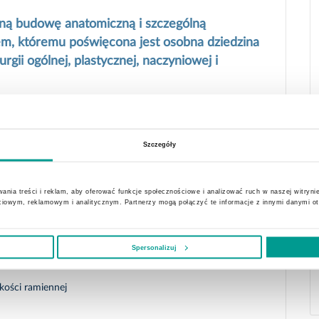
ną budowę anatomiczną i szczególną
em, któremu poświęcona jest osobna dziedzina
rurgii ogólnej, plastycznej, naczyniowej i
czyć:
Szczegóły
iczkowych, śródręczno-palcowych, tzw. kciuk narciarza
ania treści i reklam, aby oferować funkcje społecznościowe i analizować ruch w naszej witrynie
ciowym, reklamowym i analitycznym. Partnerzy mogą połączyć te informacje z innymi danymi o
h
Spersonalizuj
 kości ramiennej