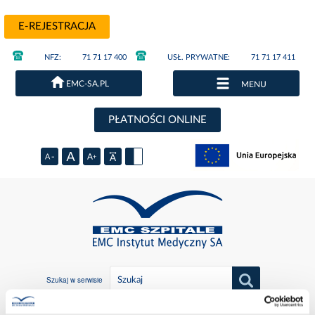
E-REJESTRACJA
NFZ:
71 71 17 400
USŁ. PRYWATNE:
71 71 17 411
EMC-SA.PL
MENU
PŁATNOŚCI ONLINE
Szukaj w serwisie