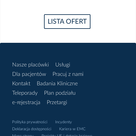
LISTA OFERT
Nasze placówki
Usługi
Dla pacjentów
Pracuj z nami
Kontakt
Badania Kliniczne
Teleporady
Plan podziału
e-rejestracja
Przetargi
Polityka prywatności
Incydenty
Deklaracja dostępności
Kariera w EMC