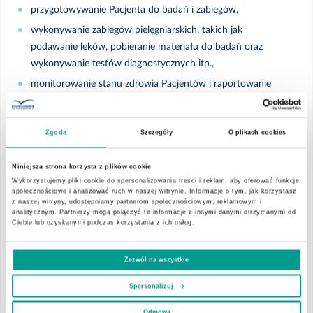
przygotowywanie Pacjenta do badań i zabiegów,
wykonywanie zabiegów pielęgniarskich, takich jak
podawanie leków, pobieranie materiału do badań oraz
wykonywanie testów diagnostycznych itp.,
monitorowanie stanu zdrowia Pacjentów i raportowanie
wszelkich zmian lekarzowi,
współpraca z lekarzami i personelem medycznym w celu
Zgoda
Szczegóły
O plikach cookies
zapewnienia Pacjentowi bezpieczeństwa oraz profesjonalnej
opieki medycznej,
Niniejsza strona korzysta z plików cookie
prowadzenie dokumentacji medycznej.
Wykorzystujemy pliki cookie do spersonalizowania treści i reklam, aby oferować funkcje
społecznościowe i analizować ruch w naszej witrynie. Informacje o tym, jak korzystasz
z naszej witryny, udostępniamy partnerom społecznościowym, reklamowym i
analitycznym. Partnerzy mogą połączyć te informacje z innymi danymi otrzymanymi od
Oczekiwania:
Ciebie lub uzyskanymi podczas korzystania z ich usług.
aktualne prawo wykonywania zawodu,
Zezwól na wszystkie
wykształcenie wyższe kierunkowe: magister/licencjat
Spersonalizuj
pielęgniarstwa lub tytuł pielęgniarki/ pielęgniarza
dyplomowanej/ dyplomowanego,
Odmowa