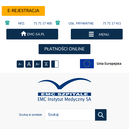
E-REJESTRACJA
NFZ:
71 71 17 400
USŁ. PRYWATNE:
71 71 17 411
EMC-SA.PL
MENU
PŁATNOŚCI ONLINE
Szukaj w serwisie