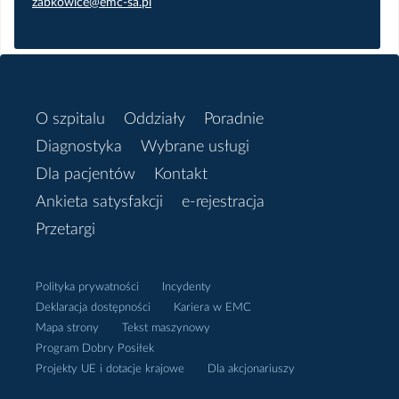
zabkowice@emc-sa.pl
O szpitalu
Oddziały
Poradnie
Diagnostyka
Wybrane usługi
Dla pacjentów
Kontakt
Ankieta satysfakcji
e-rejestracja
Przetargi
Polityka prywatności
Incydenty
Deklaracja dostępności
Kariera w EMC
Mapa strony
Tekst maszynowy
Program Dobry Posiłek
Projekty UE i dotacje krajowe
Dla akcjonariuszy