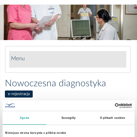
Menu
Żywienie dla zdrowia
Nowoczesna diagnostyka
Nowoczesna diagnostyka
e-rejestracja
Precyzyjna diagnostyka chorób jest podstawą właściwego leczenia
Chirurgia i ginekologia laparoskopowa
i powrotu do zdrowia.
Zgoda
Szczegóły
O plikach cookies
POMÓŻ NAM POMAGAĆ - WESPRZYJ
NASZE SZPITALE
WYKONUJEMY:
Niniejsza strona korzysta z plików cookie