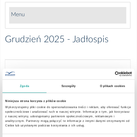
Menu
Styczeń 2026 - Jadłospis
Grudzień 2025 - Jadłospis
Grudzień 2025 - Zdjęcia posiłków
Grudzień 2025 - Jadłospis
1252-dobry-posilek-
Listopad 2025 - Jadłospis
30-11-06-12-2025-r-
Zgoda
Szczegóły
O plikach cookies
1.pdf
Listopad 2025 - Zdjęcia posiłków
Niniejsza strona korzysta z plików cookie
1244-dobry-posilek-
Wykorzystujemy pliki cookie do spersonalizowania treści i reklam, aby oferować funkcje
07-12-13-12-2025-
społecznościowe i analizować ruch w naszej witrynie. Informacje o tym, jak korzystasz
Październik 2025 - Jadłospis
z naszej witryny, udostępniamy partnerom społecznościowym, reklamowym i
r.pdf
analitycznym. Partnerzy mogą połączyć te informacje z innymi danymi otrzymanymi od
Ciebie lub uzyskanymi podczas korzystania z ich usług.
Październik 2025 - Zdjęcia posiłków
1242-dobry-posilek-