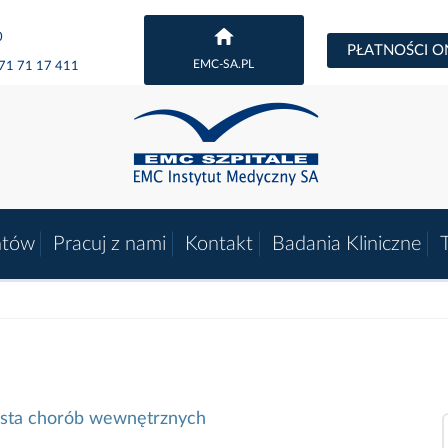
0
PŁATNOŚCI O
EMC-SA.PL
71 71 17 411
ntów
Pracuj z nami
Kontakt
Badania Kliniczne
jalista chorób wewnętrznych