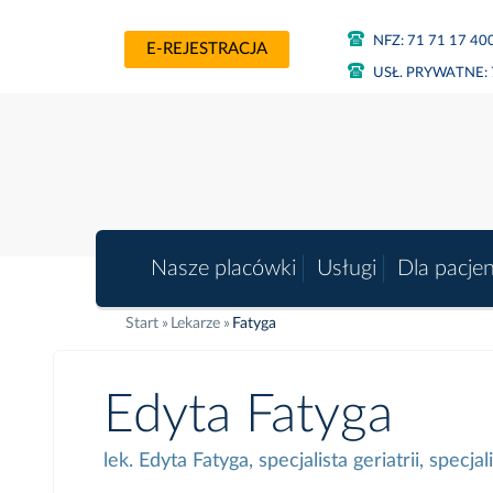
NFZ:
71 71 17 40
E-REJESTRACJA
USŁ. PRYWATNE:
Nasze placówki
Usługi
Dla pacje
Start
Lekarze
Fatyga
Edyta Fatyga
lek. Edyta Fatyga, specjalista geriatrii, spec