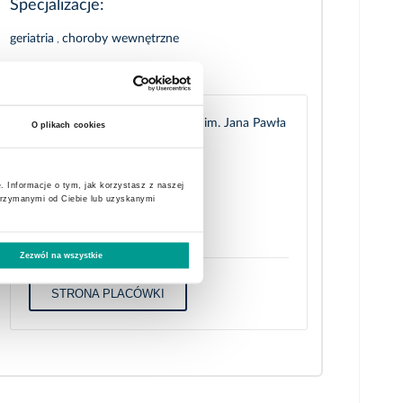
Specjalizacje:
geriatria
,
choroby wewnętrzne
Placówki:
Katowice - Szpital Geriatryczny im. Jana Pawła
O plikach cookies
II
Morawa 31 , 40-353 Katowice
. Informacje o tym, jak korzystasz z naszej
tel.:
32 256 81 49
trzymanymi od Ciebie lub uzyskanymi
fax: 32 204 70 79
e-mail:
katowice@emc-sa.pl
Zezwól na wszystkie
STRONA PLACÓWKI