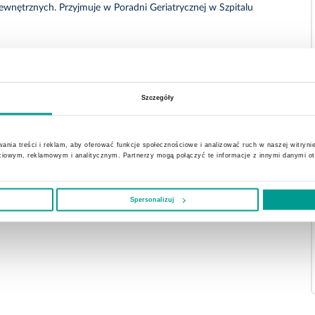
b wewnętrznych. Przyjmuje w Poradni Geriatrycznej w Szpitalu
Szczegóły
ania treści i reklam, aby oferować funkcje społecznościowe i analizować ruch w naszej witrynie
ciowym, reklamowym i analitycznym. Partnerzy mogą połączyć te informacje z innymi danymi o
Spersonalizuj