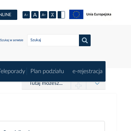
NLINE
Szukaj w serwisie
Teleporady
Plan podziału
e-rejestracja
Tutaj możesz...