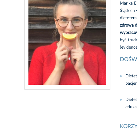
Marika E
Śląskich
dietoter
zdrowa d
wypraco
być trud
(evidenc
DOŚW
Diete
pacje
Dietet
eduka
KORZY