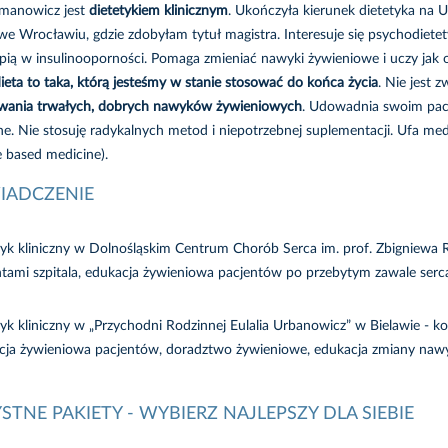
manowicz jest
dietetykiem klinicznym
. Ukończyła kierunek dietetyka na
 we Wrocławiu, gdzie zdobyłam tytuł magistra. Interesuje się psychodie
apią w insulinooporności. Pomaga zmieniać nawyki żywieniowe i uczy jak o
ieta to taka, którą jesteśmy w stanie stosować do końca życia
. Nie jest 
wania trwałych, dobrych nawyków żywieniowych
. Udowadnia swoim pac
ne. Nie stosuję radykalnych metod i niepotrzebnej suplementacji. Ufa m
e based medicine).
IADCZENIE
tyk kliniczny w Dolnośląskim Centrum Chorób Serca im. prof. Zbigniewa R
ntami szpitala, edukacja żywieniowa pacjentów po przebytym zawale se
yk kliniczny w „Przychodni Rodzinnej Eulalia Urbanowicz” w Bielawie - ko
cja żywieniowa pacjentów, doradztwo żywieniowe, edukacja zmiany na
STNE PAKIETY - WYBIERZ NAJLEPSZY DLA SIEBIE