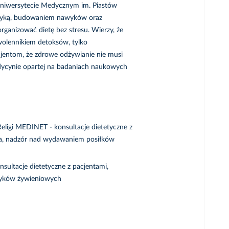
 Uniwersytecie Medycznym im. Piastów
tetyką, budowaniem nawyków oraz
rganizować dietę bez stresu. Wierzy, że
zwolennikiem detoksów, tylko
jentom, że zdrowe odżywianie nie musi
edycynie opartej na badaniach naukowych
eligi MEDINET - konsultacje dietetyczne z
rca, nadzór nad wydawaniem posiłków
nsultacje dietetyczne z pacjentami,
wyków żywieniowych