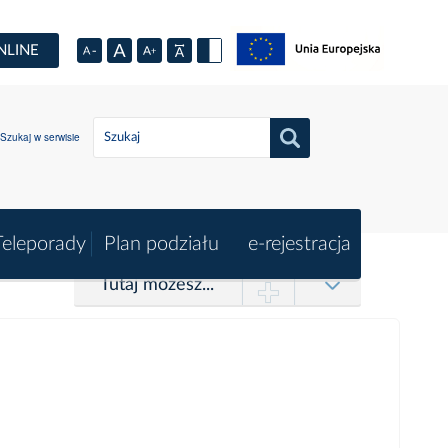
NLINE
Szukaj w serwisie
Teleporady
Plan podziału
e-rejestracja
Tutaj możesz...