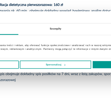
ltacja dietetyczna pierwszorazowa: 160 zł
trwania ok. 60 min., obejmuje dokładny wywiad żywieniowy, analizę dot
ne zalecenia dopasowane indywidualnie do potrzeb pacjenta. Cena nie ob
Szczegóły
t współpracy: 350 zł
uje wizytę pierwszorazową, 2 wizyty kontrolne oraz indywidualny jadłosp
ania treści i reklam, aby oferować funkcje społecznościowe i analizować ruch w naszej witrynie
a wizyta: 120 zł
ciowym, reklamowym i analitycznym. Partnerzy mogą połączyć te informacje z innymi danymi o
za postępów pacjenta, dodatkowe zalecenia związane ze zmianą nawykó
Spersonalizuj
pis na 7 dni poza pakietem: 180 zł
pis obejmuje dokładny spis posiłków na 7 dni, wraz z listą zakupów, spor
szorazowej