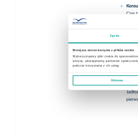
Konsu
Czas 
wstęp
Zgoda
Pakie
Obejm
Niniejsza strona korzysta z plików cookie
Wykorzystujemy pliki cookie do spersonalizow
Kolejn
witryny, udostępniamy partnerom społecznoś
podczas korzystania z ich usług.
Anali
Odmowa
Jadłos
Jadłos
pierw