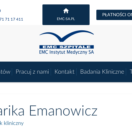
0
PŁATNOŚCI O
EMC-SA.PL
71 71 17 411
ntów
Pracuj z nami
Kontakt
Badania Kliniczne
rika Emanowicz
k kliniczny