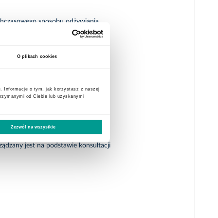
ychczasowego sposobu odżywiania,
ejmuje indywidualnego jadłospisu
O plikach cookies
is na 7 dni
. Informacje o tym, jak korzystasz z naszej
trzymanymi od Ciebie lub uzyskanymi
w żywieniowych
Zezwól na wszystkie
ządzany jest na podstawie konsultacji