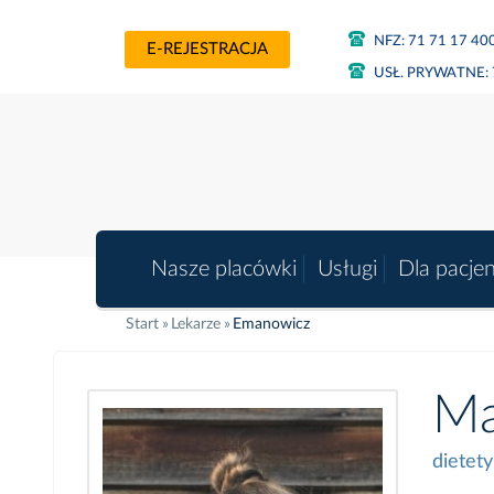
NFZ:
71 71 17 40
E-REJESTRACJA
USŁ. PRYWATNE:
Nasze placówki
Usługi
Dla pacje
Start
Lekarze
Emanowicz
Ma
dietety