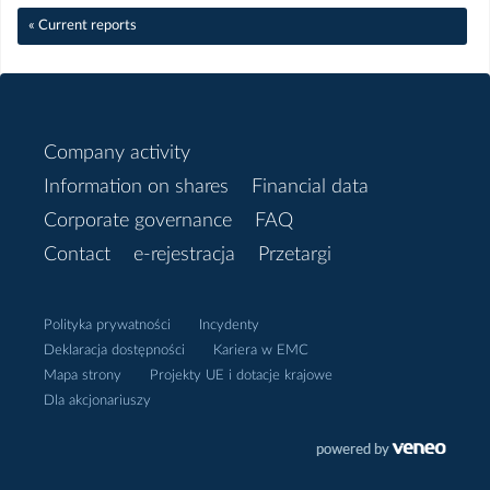
« Current reports
Marzec
Luty
Company activity
Styczeń
Information on shares
Financial data
Corporate governance
FAQ
2019
Contact
e-rejestracja
Przetargi
Grudzień
Polityka prywatności
Incydenty
Listopad
Deklaracja dostępności
Kariera w EMC
Mapa strony
Projekty UE i dotacje krajowe
Dla akcjonariuszy
Październik
Wrzesień