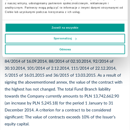
z naszej witryny, udostępniamy partnerom społecznościowym, reklamowym i
scope of therapeutic rehabilitation for the period 1 January to 31
analitycznym. Partnerzy mogą połączyć te informacje z innymi danymi otrzymanymi od
2020
Ciebie lub uzyskanymi podczas korzystania z ich usług.
December 2014. Healthcare services referred to hereinabove are
provided by St. Roch's Hospital in Ozimek near Opole owned by
EMC Instytut Medyczny S.A. The Issuer informed about the
Grudzień
Zezwól na wszystkie
contracts concluded with the Fund Branch concerning services
Spersonalizuj
rendered in the previous year (2014) in its current reports nos.
Listopad
12/2014 of 24.01.2014, 36/2014 of 28.02.2014, 50/2014 of
Odmowa
30.04.2014, 62/2014 of 12.06.2014, 72/2014 of 23.07.2014,
Październik
84/2014 of 16.09.2014, 88/2014 of 02.10.2014, 92/2014 of
30.10.2014, 101/2014 of 2.12.2014, 111/2014 of 22.12.2014,
Wrzesień
5/2015 of 16.01.2015 and 36/2015 of 13.03.2015. As a result of
signing the abovementioned annex, the value of the contract with
the highest has not changed. The total Fund Branch liability
Sierpień
towards the Company currently amounts to PLN 13,742,662.90
(an increase by PLN 5,245.18) for the period 1 January to 31
Lipiec
December 2014. A criterion for a contract to be considered
significant: The value of contracts exceeds 10% of the Issuer’s
Maj
equity capital.