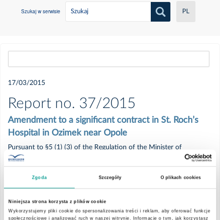
Szukaj w serwisie
PL
Wszystkie
17/03/2015
2021
Report no. 37/2015
Amendment to a significant contract in St. Roch’s
Czerwiec
Hospital in Ozimek near Opole
Pursuant to §5 (1) (3) of the Regulation of the Minister of
Maj
Finances of 19 February 2009 on current and periodical
information provided by issuers of securities, the Management
Luty
Zgoda
Szczegóły
O plikach cookies
Board of EMC Instytut Medyczny S.A. reports that on March 16,
2015 the Company received an annex to the contract concluded
Niniejsza strona korzysta z plików cookie
Styczeń
with the National Health Fund - the Opolskie Voivodeship Branch
Wykorzystujemy pliki cookie do spersonalizowania treści i reklam, aby oferować funkcje
in Opole (the Fund Branch) regarding healthcare services in the
społecznościowe i analizować ruch w naszej witrynie. Informacje o tym, jak korzystasz