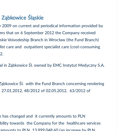
n Ząbkowice Śląskie
ry 2009 on current and periodical information provided by
forms that on 6 September 2012 the Company received
ąskie Voivodeship Branch in Wrocław (the Fund Branch)
alist care and outpatient specialist care (cost-consuming
2.
ital in Ząbkowice Śl. owned by EMC Instytut Medyczny S.A.
 Ząbkowice Śl. with the Fund Branch concerning rendering
of 27.01.2012, 48/2012 of 02.05.2012, 63/2012 of
alue has changed and it currently amounts to PLN
bility towards the Company for the healthcare services
ly amounts to PLN 13,999,048.60 (an increase by PLN