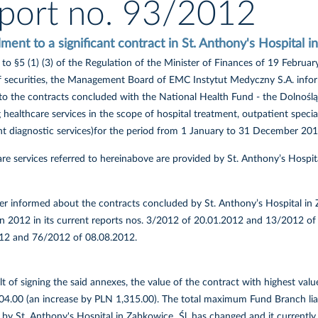
port no. 93/2012
nt to a significant contract in St. Anthony's Hospital i
to §5 (1) (3) of the Regulation of the Minister of Finances of 19 Februa
of securities, the Management Board of EMC Instytut Medyczny S.A. in
to the contracts concluded with the National Health Fund - the Dolnośl
 healthcare services in the scope of hospital treatment, outpatient speci
nt diagnostic services)for the period from 1 January to 31 December 201
re services referred to hereinabove are provided by St. Anthony’s Hosp
er informed about the contracts concluded by St. Anthony’s Hospital in
 in 2012 in its current reports nos. 3/2012 of 20.01.2012 and 13/2012 
12 and 76/2012 of 08.08.2012.
lt of signing the said annexes, the value of the contract with highest v
04.00 (an increase by PLN 1,315.00). The total maximum Fund Branch lia
 by St. Anthony's Hospital in Ząbkowice Śl. has changed and it current