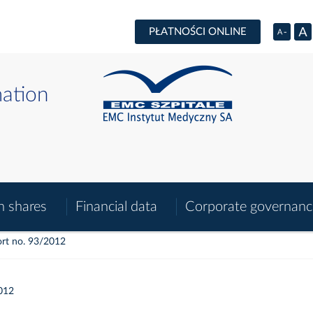
PŁATNOŚCI ONLINE
mation
n shares
Financial data
Corporate governanc
rt no. 93/2012
012