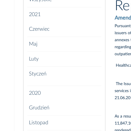
Re
2021
Amendme
Pursuant 
Czerwiec
issuers 
annexes 
Maj
regarding
outpatie
Luty
Healthca
Styczeń
The Issu
services
2020
21.06.20
Grudzień
As a resu
Listopad
11,847,1
rendered