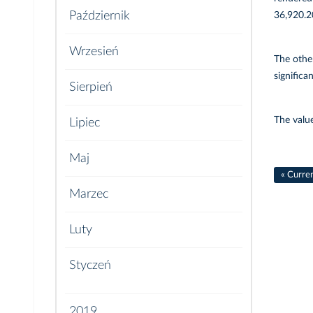
Październik
36,920.2
Wrzesień
The othe
significan
Sierpień
The value
Lipiec
Maj
« Curre
Marzec
Luty
Styczeń
2019