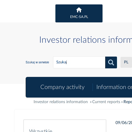
EMC-SA.PL
Investor relations infor
Szukaj w serwisie
PL
Company activity
Information o
Investor relations information
Current reports
Repo
09/06/2
Wszystkie