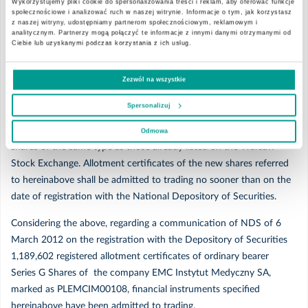
Wykorzystujemy pliki cookie do spersonalizowania treści i reklam, aby oferować funkcje
społecznościowe i analizować ruch w naszej witrynie. Informacje o tym, jak korzystasz
new issue of Series G Shares of the Company with the National
z naszej witryny, udostępniamy partnerom społecznościowym, reklamowym i
2020
Depository of Securities.
analitycznym. Partnerzy mogą połączyć te informacje z innymi danymi otrzymanymi od
Ciebie lub uzyskanymi podczas korzystania z ich usług.
Grudzień
Pursuant to § 13 of Stock Exchange Regulations, allotment
Zezwól na wszystkie
certificates of EMC Medical Institute SA shall be admitted to
trading upon the lapse of date of receiving by the Stock Exchange
Listopad
Spersonalizuj
the Company’s notification on allocation of shares. The
conversion of allotment certificates to the new shares results in
Odmowa
Październik
shares of the same type as those already listed on the Warsaw
Stock Exchange. Allotment certificates of the new shares referred
Wrzesień
to hereinabove shall be admitted to trading no sooner than on the
date of registration with the National Depository of Securities.
Sierpień
Considering the above, regarding a communication of NDS of 6
March 2012 on the registration with the Depository of Securities
Lipiec
1,189,602 registered allotment certificates of ordinary bearer
Series G Shares of the company EMC Instytut Medyczny SA,
marked as PLEMCIM00108, financial instruments specified
Maj
hereinabove have been admitted to trading.