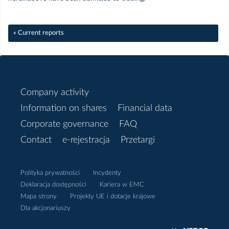
Marzec
« Current reports
Luty
Styczeń
Company activity
2019
Information on shares
Financial data
Corporate governance
FAQ
Grudzień
Contact
e-rejestracja
Przetargi
Listopad
Polityka prywatności
Incydenty
Deklaracja dostępności
Kariera w EMC
Październik
Mapa strony
Projekty UE i dotacje krajowe
Dla akcjonariuszy
Wrzesień