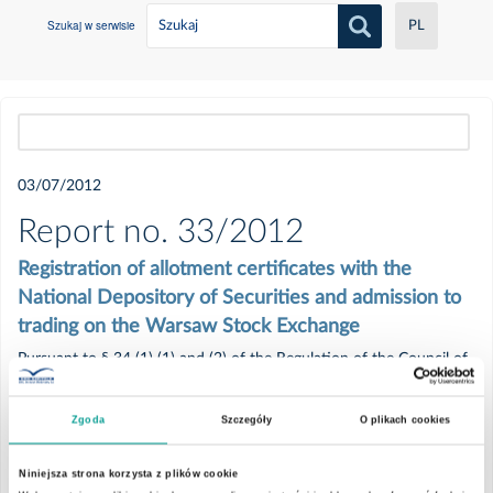
Szukaj w serwisie
PL
Wszystkie
03/07/2012
2021
Report no. 33/2012
Registration of allotment certificates with the
Czerwiec
National Depository of Securities and admission to
trading on the Warsaw Stock Exchange
Maj
Pursuant to § 34 (1) (1) and (2) of the Regulation of the Council of
Ministers of 19 February 2009 on current and periodical
Luty
information provided by issuers of securities and conditions of
Zgoda
Szczegóły
O plikach cookies
deeming information required by the regulations of a non-member
Styczeń
country equal, the Management Board of EMC Instytut Medyczny
Niniejsza strona korzysta z plików cookie
S.A. informs that on 7 March 2012 allotment certificates of the