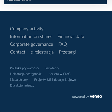
2020
Grudzień
Company activity
Information on shares
Financial data
Listopad
Corporate governance
FAQ
Październik
Contact
e-rejestracja
Przetargi
Wrzesień
Polityka prywatności
Incydenty
Deklaracja dostępności
Kariera w EMC
Sierpień
Mapa strony
Projekty UE i dotacje krajowe
Dla akcjonariuszy
Lipiec
Maj