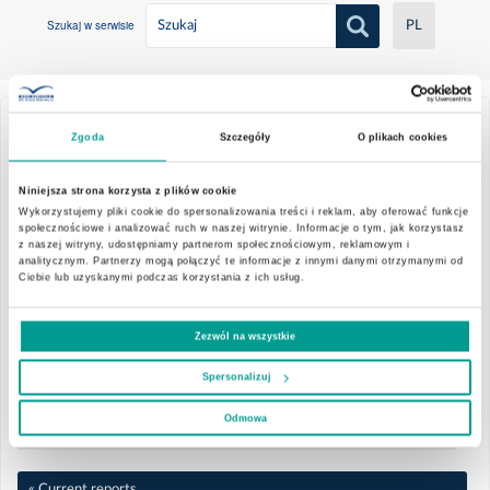
Szukaj w serwisie
PL
Zgoda
Szczegóły
O plikach cookies
Wszystkie
14/03/2017
Niniejsza strona korzysta z plików cookie
Wykorzystujemy pliki cookie do spersonalizowania treści i reklam, aby oferować funkcje
2021
Report 9/2017
społecznościowe i analizować ruch w naszej witrynie. Informacje o tym, jak korzystasz
z naszej witryny, udostępniamy partnerom społecznościowym, reklamowym i
analitycznym. Partnerzy mogą połączyć te informacje z innymi danymi otrzymanymi od
Convening Notice for the Annual General Meeting
Czerwiec
Ciebie lub uzyskanymi podczas korzystania z ich usług.
Report no 09,2017
Maj
Zezwól na wszystkie
EMCIMSA
Spersonalizuj
Luty
Report no 09,2017
Odmowa
EMCIMSA_enclosure
Styczeń
« Current reports