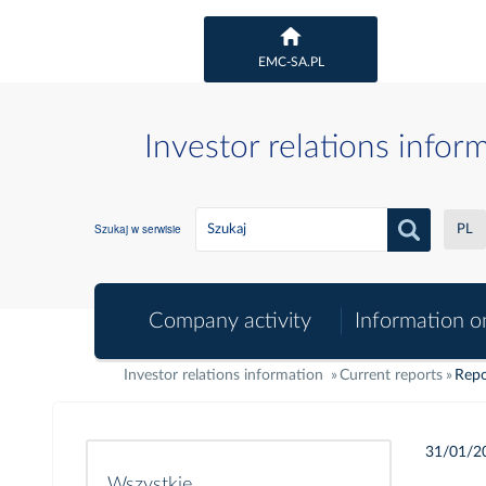
EMC-SA.PL
Investor relations infor
Szukaj w serwisie
PL
Company activity
Information o
Investor relations information
Current reports
Repo
31/01/2
Wszystkie