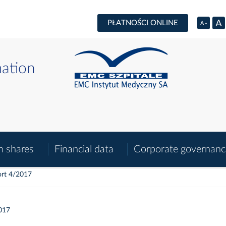
PŁATNOŚCI ONLINE
mation
n shares
Financial data
Corporate governanc
rt 4/2017
017