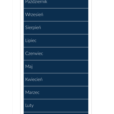
Październik
Wrzesień
Sierpień
Lipiec
Czerwiec
Maj
Kwiecień
Marzec
Luty