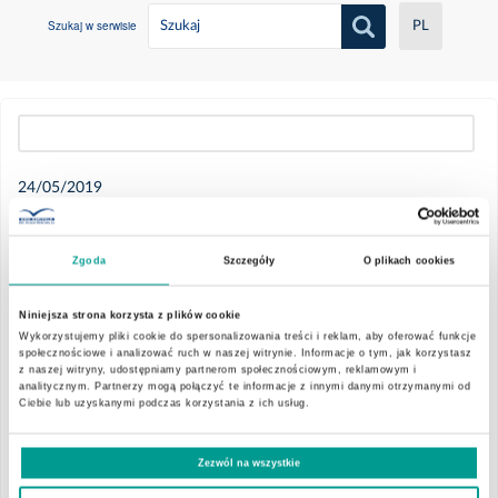
Szukaj w serwisie
PL
Wszystkie
24/05/2019
2021
Report 17/2019
Zgoda
Szczegóły
O plikach cookies
The list of shareholders who held at least 5% of
Czerwiec
votes at the Ordinary General Meeting held on
Niniejsza strona korzysta z plików cookie
May 24, 2019
Wykorzystujemy pliki cookie do spersonalizowania treści i reklam, aby oferować funkcje
Maj
społecznościowe i analizować ruch w naszej witrynie. Informacje o tym, jak korzystasz
The Management Board of EMC Instytut Medyczny S.A.
z naszej witryny, udostępniamy partnerom społecznościowym, reklamowym i
analitycznym. Partnerzy mogą połączyć te informacje z innymi danymi otrzymanymi od
(hereinafter referred to as ‘the Company’) hands over as attached
Luty
Ciebie lub uzyskanymi podczas korzystania z ich usług.
the list of shareholders holding at least 5% of the number of votes
at the Ordinary General Meeting that was held on May 24, 2019.
Styczeń
Zezwól na wszystkie